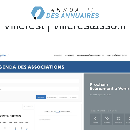
restasso, le Portail de la v
Villerest | villerestasso.fr