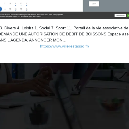
Divers 4. Loisirs 1. Social 7. Sport 11. Portail de la vie associative d
 JE DEMANDE UNE AUTORISATION DE DÉBIT DE BOISSONS Espace a
ANS L’AGENDA, ANNONCER MON…
https://www.villerestasso.fr/