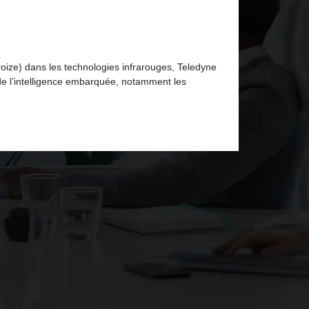
ize) dans les technologies infrarouges, Teledyne
e l’intelligence embarquée, notamment les