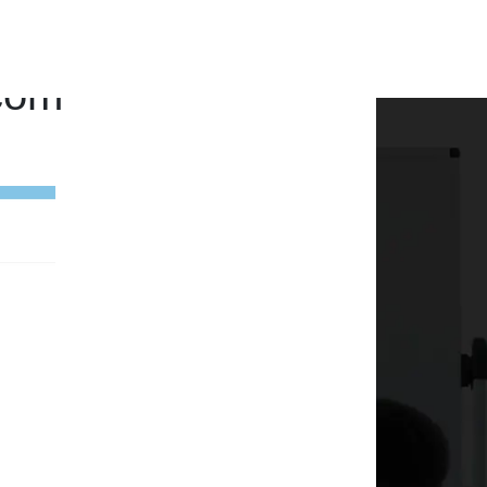
é au Smart Home &
com