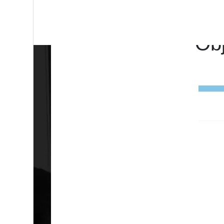
Domotique News –
Ob