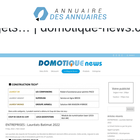
 1er site européen dédi
jets… | domotique-news.